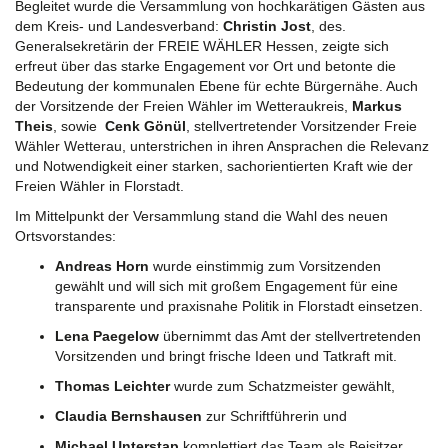
Begleitet wurde die Versammlung von hochkarätigen Gästen aus
dem Kreis- und Landesverband:
Christin Jost
, des.
Generalsekretärin der FREIE WÄHLER Hessen, zeigte sich
erfreut über das starke Engagement vor Ort und betonte die
Bedeutung der kommunalen Ebene für echte Bürgernähe. Auch
der Vorsitzende der Freien Wähler im Wetteraukreis,
Markus
Theis
, sowie
Cenk Gönül
, stellvertretender Vorsitzender Freie
Wähler Wetterau, unterstrichen in ihren Ansprachen die Relevanz
und Notwendigkeit einer starken, sachorientierten Kraft wie der
Freien Wähler in Florstadt.
Im Mittelpunkt der Versammlung stand die Wahl des neuen
Ortsvorstandes:
Andreas Horn
wurde einstimmig zum Vorsitzenden
gewählt und will sich mit großem Engagement für eine
transparente und praxisnahe Politik in Florstadt einsetzen.
Lena Paegelow
übernimmt das Amt der stellvertretenden
Vorsitzenden und bringt frische Ideen und Tatkraft mit.
Thomas Leichter
wurde zum Schatzmeister gewählt,
Claudia Bernshausen
zur Schriftführerin und
Michael Unterstap
komplettiert das Team als Beisitzer.