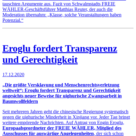
tauschten Argumente aus. Fazit von Schwalmstadts FREIE
WÄHLER-Geschäftsführer Matthias Reuter, der auch die
Moderation übernahm: „Klasse, solche Veranstaltungen haben
Potenzial.“
Eroglu fordert Transparenz
und Gerechtigkeit
17.12.2020
„Die größte Versklavung und Menschenrechtsverletzung
weltweit“: Eroglu fordert Transparenz und Gerechtigkeit
angesichts neuer Beweise für uighurische Zwangsarbeit in
Baumwollfeldern
Seit mehreren Jahren geht die chinesische Regierung systematisch
gegen die uighurische Minderheit in Xinjiang vor. Jeder Tag bringt
weitere empörende Nachrichten. Auf Antrag von Engin Eroglu,
Europaabgeordneter der FREIE WÄHLER, Mitglied des
Ausschusses für auswärtige Angelegenheiten
, der sich schon