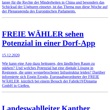
lange für die Rechte der Minderheiten in China und besonders das
Schicksal der Uighuren einsetzt, ist das Thema nun diese Woche auf
der Plenaragenda des Europäischen Parlaments.
FREIE WÄHLER sehen
Potenzial in einer Dorf-App
15.12.2020
Wie kann eine App dazu beitragen, den ländlichen Raum zu
stärken? Und welches Potenzial hat eine digitale Lösung in
Regionen, die unter weggebrochener Infrastruktur leiden? Darüber
informierte sich Engin Eroglu, Europaabgeordneter der FREIE
WÄHLER, kürzlich bei einem Besuch der Fabrik19/Distama
GmbH in Gießen.
Landeswahlleiter Kanther